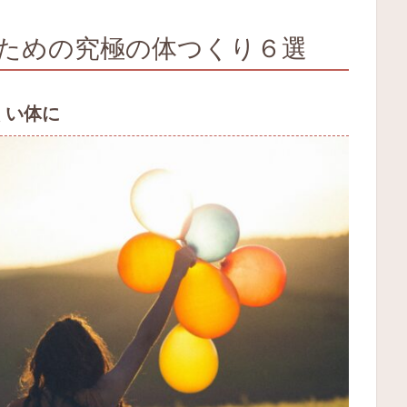
ための究極の体つくり６選
くい体に