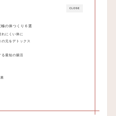
CLOSE
究極の体つくり６選
疲れにくい体に
スの元をデトックス
する最短の腸活
効果