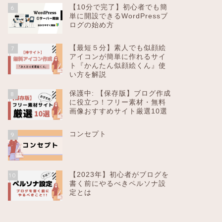
【10分で完了】初心者でも簡
6
単に開設できるWordPressブ
ログの始め方
【最短５分】素人でも似顔絵
7
アイコンが簡単に作れるサイ
ト『かんたん似顔絵くん』使
い方を解説
保護中: 【保存版】ブログ作成
8
に役立つ！フリー素材・無料
画像おすすめサイト厳選10選
コンセプト
9
【2023年】初心者がブログを
10
書く前にやるべきペルソナ設
定とは