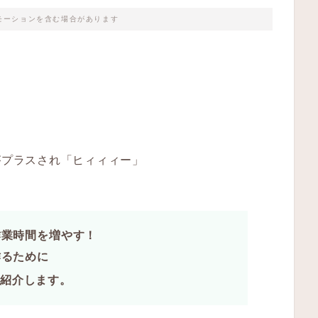
モーションを含む場合があります
がプラスされ「ヒィィィー」
。
作業時間を増やす！
作るために
紹介します。