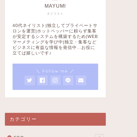
MAYUMI
ネイリスト
40代ネイリスト|独立してプライベートサ
ロンを運営|ホットペッパーに頼らず集客
が安定するシステムを構築するため|WEB
マーメティングを学び中|独立・集客など
ビジネスに有益な情報を発信中...お役に
立てば嬉しいです♪
＼ Follow me ／
カテゴリー