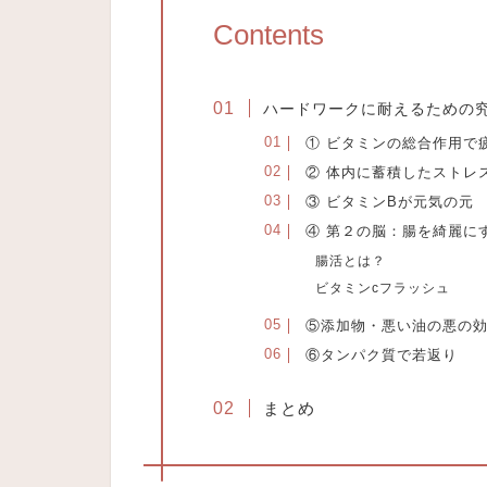
Contents
ハードワークに耐えるための
① ビタミンの総合作用で
② 体内に蓄積したストレ
③ ビタミンBが元気の元
④ 第２の脳：腸を綺麗に
腸活とは？
ビタミンcフラッシュ
⑤添加物・悪い油の悪の
⑥タンパク質で若返り
まとめ